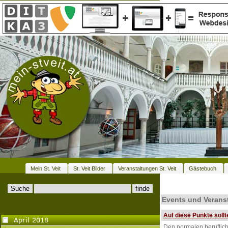
Mein St. Veit
St. Veit Bilder
Veranstaltungen St. Veit
Gästebuch
Events und Veranst
Auf diese Punkte soll
Den normalen beruflich