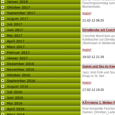
Faschingssonntag zum 
Blumenhalle.
[mehr]
21-02-12 09:25
Dirndlprobe mit Conch
Conchita Wurst kam au
Kahlbacher zur Dirndl
Strohmaier in Weitensfe
[mehr]
19-02-12 21:29
Galvin und Sko im King
Jazz, Irish Folk und So
Kings in St. Veit.
[mehr]
17-02-12 19:20
KÃ¤rntens 1. Weiber-
Eine komplette Faschin
Damen, Dirndlan, Ladies