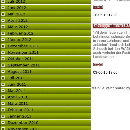
[mehr]
10-06-10 17:29
Lehrlingsreferent LHS
"Mit dem neuen Lehrli
Lehrlingen optimale B
in ihrem Lehrberuf und 
anbieten", freut sich L
Scheuch bei den ErÃ¶ff
auch Vertreter der Fac
Landeswohn...
[mehr]
03-06-10 18:06
Mein St. Veit created by