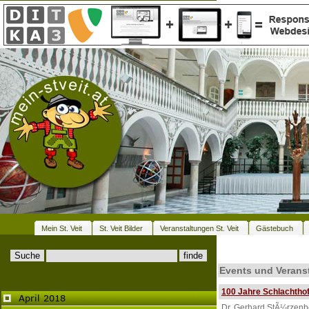
Mein St. Veit
St. Veit Bilder
Veranstaltungen St. Veit
Gästebuch
Events und Veranst
100 Jahre Schlachthof
Dr. Gerhard StÃ¼rzenbe