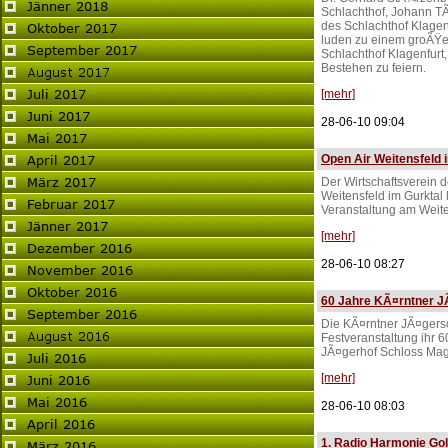
Schlachthof, Johann TÃ¶
des Schlachthof Klagenf
luden zu einem groÃŸen
Schlachthof Klagenfurt
Bestehen zu feiern.
[mehr]
28-06-10 09:04
Open Air Weitensfeld 
Der Wirtschaftsverein 
Weitensfeld im Gurktal 
Veranstaltung am Weite
[mehr]
28-06-10 08:27
60 Jahre KÃ¤rntner J
Die KÃ¤rntner JÃ¤gersc
Festveranstaltung ihr 
JÃ¤gerhof Schloss Ma
[mehr]
28-06-10 08:03
1. Radio Harmonie Gol