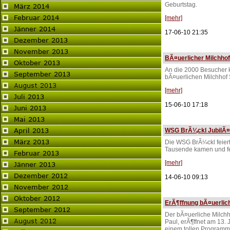
Geburtstag.
[mehr]
17-06-10 21:35
BÃ¤uerlicher Milchhof
An die 2000 Besucher 
bÃ¤uerlichen Milchhof 
[mehr]
15-06-10 17:18
WSG BrÃ¼ckl JubilÃ¤
Die WSG BrÃ¼ckl feiert
Tausende kamen und fei
[mehr]
14-06-10 09:13
ErÃ¶ffnung bÃ¤uerlich
Der bÃ¤uerliche Milchh
Paul, erÃ¶ffnet am 13. 
einem tollen Programm 