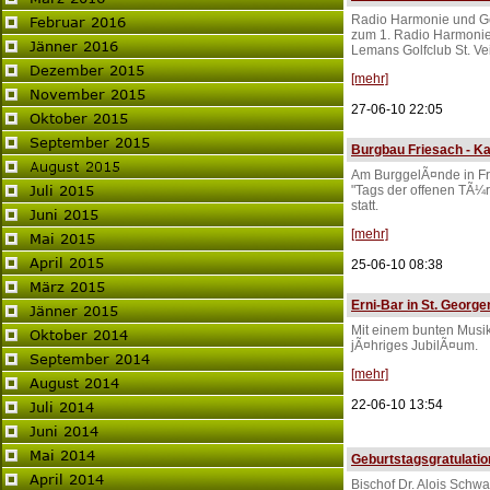
Radio Harmonie und Ge
zum 1. Radio Harmonie
Lemans Golfclub St. Ve
[mehr]
27-06-10 22:05
Burgbau Friesach - 
Am BurggelÃ¤nde in F
"Tags der offenen TÃ¼
statt.
[mehr]
25-06-10 08:38
Erni-Bar in St. George
Mit einem bunten Musikj
jÃ¤hriges JubilÃ¤um.
[mehr]
22-06-10 13:54
Geburtstagsgratulatio
Bischof Dr. Alois Schwa