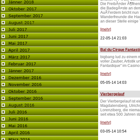
Die FreibÃ¤der Ã¶ffnen
die BadegÃ¤ste an den
AuÃŸerdem bricht nun
Wanderfreunde die Hau
an dieser Stelle einig
[mehr]
22-05-14 21:03
Bal du Cirque Fantast
bigbang lud zu einem n
voller Zauber, Artistik
Fantastique" im Casino
[mehr]
05-05-14 14:03
Vierbergelauf
Der Vierbergelauf ist e
Magdalensberg, Ulrichs
Lorenziberg, die niema
seit etwa 500 Jahren sta
[mehr]
03-05-14 10:54