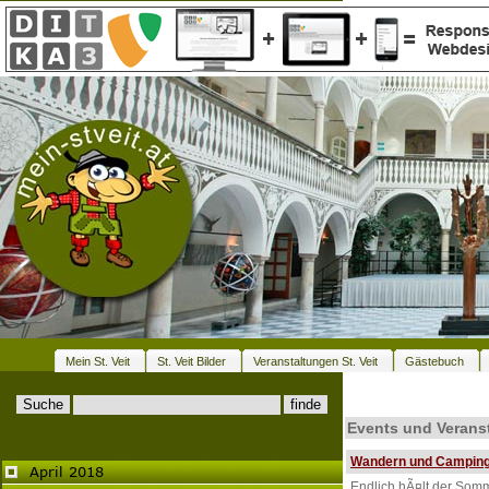
Mein St. Veit
St. Veit Bilder
Veranstaltungen St. Veit
Gästebuch
Events und Veranst
Wandern und Camping 
Endlich hÃ¤lt der Somm