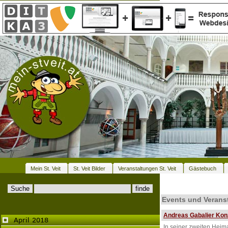
Mein St. Veit
St. Veit Bilder
Veranstaltungen St. Veit
Gästebuch
Events und Veranst
Andreas Gabalier Konz
In seiner zweiten Heim