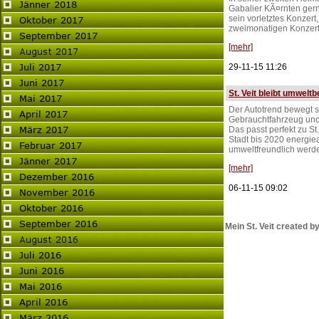
Gabalier KÃ¤rnten gern
sein vorletztes Konzert
zweimonatigen Konzert
[mehr]
29-11-15 11:26
St. Veit bleibt umwel
Der Autotrend bewegt si
Gebrauchtfahrzeug und A
Das passt perfekt zu St.
Stadt bis 2020 energie
umweltfreundlich werd
[mehr]
06-11-15 09:02
Mein St. Veit created by